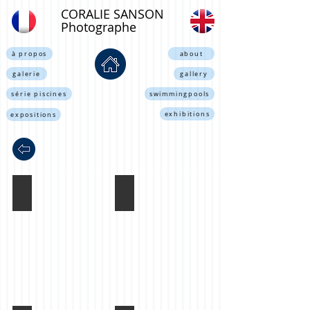
CORALIE SANSON
Photographe
à propos
about
galerie
gallery
série piscines
swimmingpools
exhibitions
expositions
Sans titre - Pailleron 2019
Sans titre - Pailleron 2019
Coralie
Coralie
Sanson
Sanson
©
©
-
-
2019
2019
-
-
all
all
rights
rights