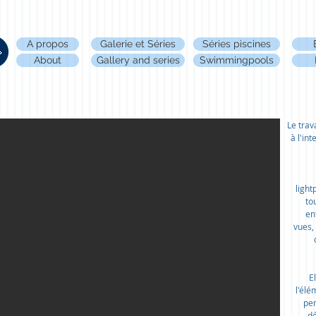
A propos
Galerie et Séries
Séries piscines
About
Gallery and series
Swimmingpools
Le trav
à l'in
ligh
to
en
vues,
E
l'élé
pen
dé