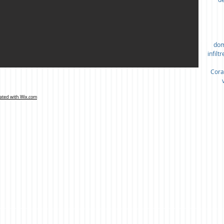
dom
infilt
Cora
ted with Wix.com