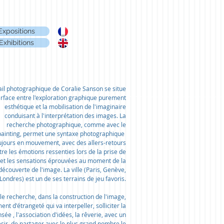
Expositions
Exhibitions
ail photographique de Coralie Sanson se situe
terface entre l'exploration graphique purement
esthétique et la mobilisation de l'imaginaire
conduisant à l'interprétation des images. La
recherche photographique, comme avec le
tpainting, permet une syntaxe photographique
ujours en mouvement, avec des allers-retours
tre les émotions ressenties lors de la prise de
 et les sensations éprouvées au moment de la
découverte de l'image. La ville (Paris, Genève,
Londres) est un de ses terrains de jeu favoris.
lle recherche, dans la construction de l'image,
ment d'étrangeté qui va interpeller, solliciter la
sée , l'association d'idées, la rêverie, avec un
sir de partager avec le plus grand nombre le